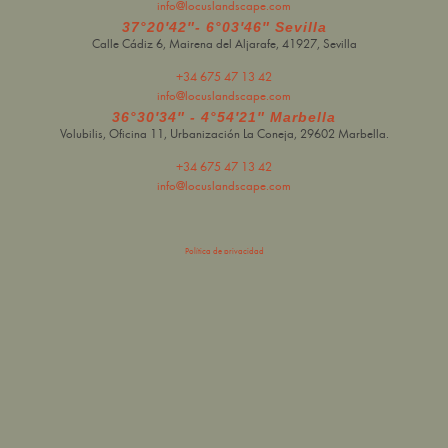
info@locuslandscape.com
37°20′42″- 6°03′46″ Sevilla
Calle Cádiz 6, Mairena del Aljarafe, 41927, Sevilla
+34 675 47 13 42
info@locuslandscape.com
36°30′34″ - 4°54′21″ Marbella
Volubilis, Oficina 11, Urbanización La Coneja, 29602 Marbella.
+34 675 47 13 42
info@locuslandscape.com
Política de privacidad
Política de cookies
Aviso Legal
WEB DESIGN BY +B
Financiado por la Unión Europea – NextGenerationEU.
Financiación para LOCUS STUDIO LANDSCAPE ARCHITECTURE S.L.